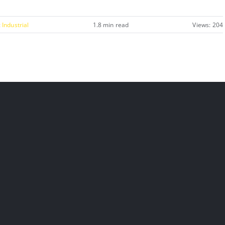
:
Industrial
1.8 min read
Views: 204