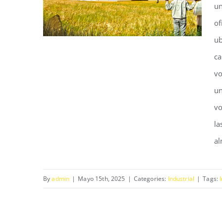
un
of
ub
ca
vo
un
Fundo el Sauce
vo
la
al
By
admin
|
Mayo 15th, 2025
|
Categories:
Industrial
|
Tags: