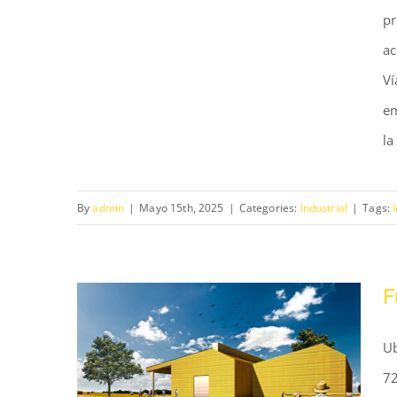
pr
ac
Campo Alegre
Ví
em
la
By
admin
|
Mayo 15th, 2025
|
Categories:
Industrial
|
Tags:
F
Ub
72