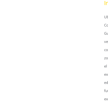
Industrias Cloro San
I
Joaquin
Ub
Co
Gu
ve
co
zo
el
ex
ed
fu
ex