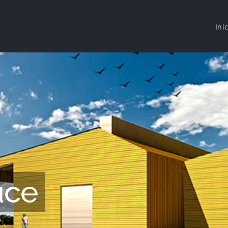
Ini
uce