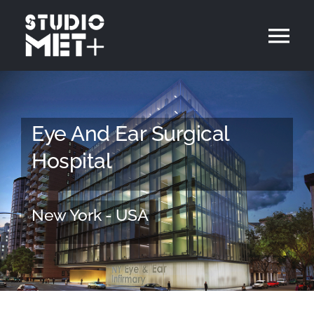
Skip
to
Tog
content
Nav
Inicio
Eye And Ear Surgical
Proyectos
Hospital
Contacto
New York - USA
Español