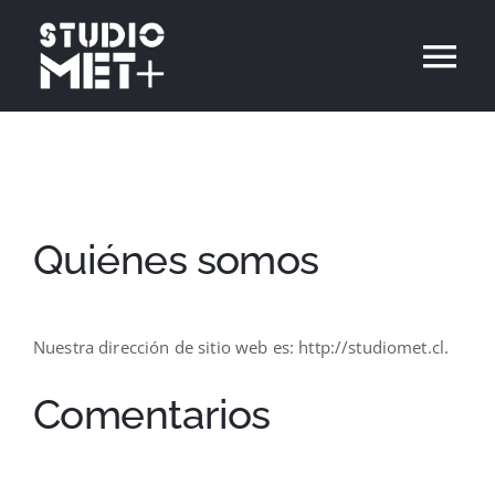
Skip
to
Tog
content
Nav
Inicio
Proyectos
Quiénes somos
Contacto
Nuestra dirección de sitio web es: http://studiomet.cl.
Español
Comentarios